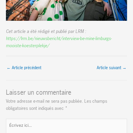
Cet article a été rédigé et publié par LRM :
https://lrm.be/nieuwsbericht/interview-be-mine-limburgs-
mooiste-koesterplekje/
←
Article précédent
Article suivant
→
Laisser un commentaire
Votre adresse e-mail ne sera pas publiée.
Les champs
obligatoires sont indiqués avec
*
Écrivez
ici…