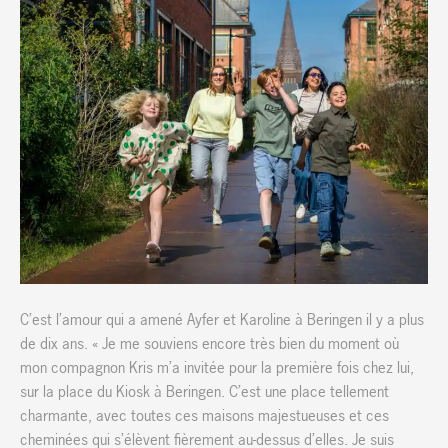
C’est l’amour qui a amené Ayfer et Karoline à Beringen il y a plus
de dix ans. « Je me souviens encore très bien du moment où
mon compagnon Kris m’a invitée pour la première fois chez lui,
sur la place du Kiosk à Beringen. C’est une place tellement
charmante, avec toutes ces maisons majestueuses et ces
cheminées qui s’élèvent fièrement au-dessus d’elles. Je suis