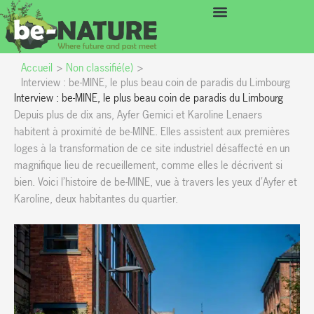
Aller
principal
au
contenu
Accueil
Non classifié(e)
Interview : be-MINE, le plus beau coin de paradis du Limbourg
Interview : be-MINE, le plus beau coin de paradis du Limbourg
Depuis plus de dix ans, Ayfer Gemici et Karoline Lenaers
habitent à proximité de be-MINE. Elles assistent aux premières
loges à la transformation de ce site industriel désaffecté en un
magnifique lieu de recueillement, comme elles le décrivent si
bien. Voici l’histoire de be-MINE, vue à travers les yeux d’Ayfer et
Karoline, deux habitantes du quartier.