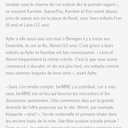
tombée sous le charme de cet endroit dès le premier regard »,
se souvient Karoline. Aujourd’hui, Karoline et Kris vivent depuis
près de quinze ans sur la place du Kiosk, avec leurs enfants Fran
(8 ans) et Léon (10 ans).
Ayfer a elle aussi suivi son mari à Beringen il y a treize ans.
Ensemble, ils ont un fils, Ahmet (10 ans). C’est grâce à leurs
enfants qu’Ayfer et Karoline ont fait connaissance. « Léon et
Ahmet fréquentaient la même crèche. C’est là que nous avons
commencé à discuter, et dix ans plus tard, nos enfants comme
nous sommes toujours de bons amis », sourit Ayfer.
« Sans s’en rendre compte, be-MINE y a contribué, car à mes
yeux, be-MINE est un lieu qui favorise les rencontres et les
discussions spontanées. Cela commence déjà par la grande
diversité de l’offre proposée sur le site. Ahmet, par exemple,
fréquente « straf ! », l’école maternelle et primaire située dans
les anciens bains de la mine. Une fête scolaire est-elle prévue ?
Dans ce cas, les enfants organisent une répétition générale pour