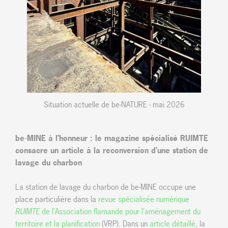
Situation actuelle de be-NATURE - mai 2026
be-MINE à l’honneur : le magazine spécialisé RUIMTE
consacre un article à la reconversion d’une station de
lavage du charbon
La station de lavage du charbon de be-MINE occupe une
place particulière dans la
revue spécialisée numérique
RUIMTE
de l’Association flamande pour l’aménagement du
territoire et la planification
(VRP). Dans un
article détaillé
, la