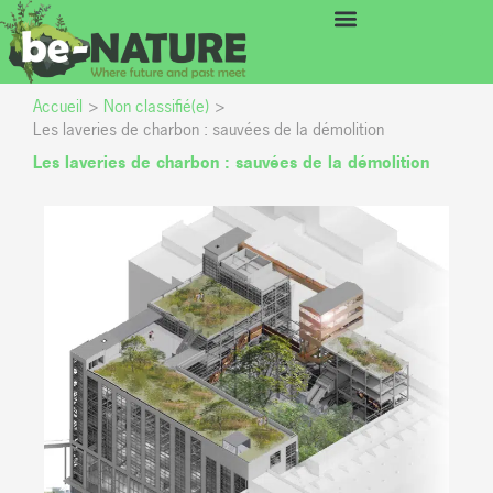
Aller
principal
au
contenu
Accueil
Non classifié(e)
Les laveries de charbon : sauvées de la démolition
Les laveries de charbon : sauvées de la démolition