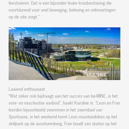
feestvieren. Dat is een bijzonder leuke kruisbestuiving die
voortdurend voor veel beweging, beleving en ontmoetingen
op de site zorgt.”
Laaiend enthousiast
“Wat zeker ook bijdraagt aan het succes van be-MINE, is het
voor- en naschoolse aanbod”, haakt Karoline in. “Leon en Fran
leerden bijvoorbeeld zwemmen in het zwembad van
Sportoase, in het weekend komt Leon mountainbiken op het
skillpark op de avonturenberg, Fran houdt van skaten op het