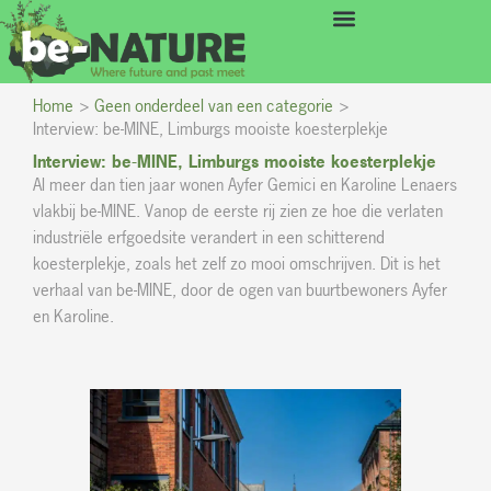
Ga
de
naar
inhoud
de
inhoud
Home
Geen onderdeel van een categorie
Interview: be-MINE, Limburgs mooiste koesterplekje
Interview: be-MINE, Limburgs mooiste koesterplekje
Al meer dan tien jaar wonen Ayfer Gemici en Karoline Lenaers
vlakbij be-MINE. Vanop de eerste rij zien ze hoe die verlaten
industriële erfgoedsite verandert in een schitterend
koesterplekje, zoals het zelf zo mooi omschrijven. Dit is het
verhaal van be-MINE, door de ogen van buurtbewoners Ayfer
en Karoline.