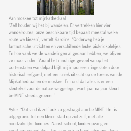
Van moskee tot mijnkathedraal
“Zelf houden wij het bij wandelen. Er vertrekken hier vier
wandelroutes; onze beschikbare tijd bepaalt meestal welke
route we kiezen”, vertelt Karoline. “Onderweg heb je
fantastische uitzichten en verschillende leuke picknickplekjes.
En hoe vaak we de wandelingen al gedaan hebben, we blijven
ze mooi vinden. Vooral het machtige gevoel vanop het
cortenstalen wandelpad blijft mij imponeren: ingesloten door
historisch erfgoed, met een uniek uitzicht op de torens van de
Mijnkathedraal en de moskee. En rond dat alles is er een
sleutelrol voor de natuur weggelegd, want jaar na jaar kleurt
be-MINE steeds groener.”
Ayfer: “Dat vind ik zelf ook zo geslaagd aan be-MINE. Het is
uitgegroeid tot een kleine stad op zichzelf, met alle
noodzakelijke functies. Naast school, kinderopvang en
sportaccommodaties, kan je er ook je boodschappen doen,