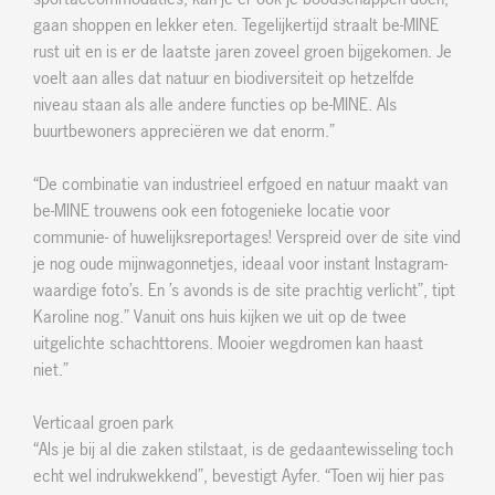
gaan shoppen en lekker eten. Tegelijkertijd straalt be-MINE
rust uit en is er de laatste jaren zoveel groen bijgekomen. Je
voelt aan alles dat natuur en biodiversiteit op hetzelfde
niveau staan als alle andere functies op be-MINE. Als
buurtbewoners appreciëren we dat enorm.”
“De combinatie van industrieel erfgoed en natuur maakt van
be-MINE trouwens ook een fotogenieke locatie voor
communie- of huwelijksreportages! Verspreid over de site vind
je nog oude mijnwagonnetjes, ideaal voor instant Instagram-
waardige foto’s. En ’s avonds is de site prachtig verlicht”, tipt
Karoline nog.” Vanuit ons huis kijken we uit op de twee
uitgelichte schachttorens. Mooier wegdromen kan haast
niet.”
Verticaal groen park
“Als je bij al die zaken stilstaat, is de gedaantewisseling toch
echt wel indrukwekkend”, bevestigt Ayfer. “Toen wij hier pas