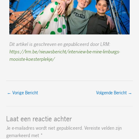
Dit artikel is geschreven en gepubliceerd door LRM:
https://lrm.be/nieuwsbericht/interview-be-mine-limburgs-
mooiste-koesterplekje/
←
Vorige Bericht
Volgende Bericht
→
Laat een reactie achter
Je e-mailadres wordt niet gepubliceerd.
Vereiste velden zijn
gemarkeerd met
*