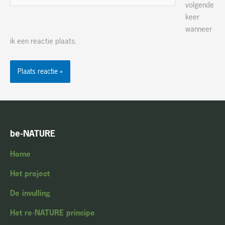
volgende
keer
wanneer
ik een reactie plaats.
be-NATURE
Home
Het project
De invulling
Het re-NATURE principe