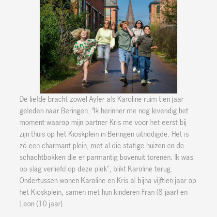
De liefde bracht zowel Ayfer als Karoline ruim tien jaar
geleden naar Beringen. “Ik herinner me nog levendig het
moment waarop mijn partner Kris me voor het eerst bij
zijn thuis op het Kioskplein in Beringen uitnodigde. Het is
zó een charmant plein, met al die statige huizen en de
schachtbokken die er parmantig bovenuit torenen. Ik was
op slag verliefd op deze plek”, blikt Karoline terug.
Ondertussen wonen Karoline en Kris al bijna vijftien jaar op
het Kioskplein, samen met hun kinderen Fran (8 jaar) en
Leon (10 jaar).