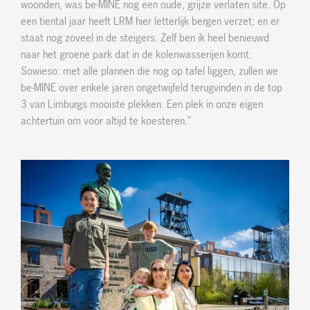
woonden, was be-MINE nog een oude, grijze verlaten site. Op
een tiental jaar heeft LRM hier letterlijk bergen verzet; en er
staat nog zoveel in de steigers. Zelf ben ik heel benieuwd
naar het groene park dat in de kolenwasserijen komt.
Sowieso: met alle plannen die nog op tafel liggen, zullen we
be-MINE over enkele jaren ongetwijfeld terugvinden in de top
3 van Limburgs mooiste plekken. Een plek in onze eigen
achtertuin om voor altijd te koesteren.”