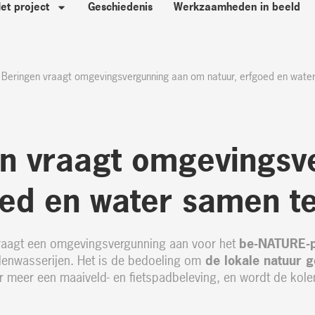
et project
Geschiedenis
Werkzaamheden in beeld
 Beringen vraagt omgevingsvergunning aan om natuur, erfgoed en wate
n vraagt omgevingsv
oed en water samen t
vraagt een omgevingsvergunning aan voor het
be-NATURE-p
lenwasserijen. Het is de bedoeling om
de lokale natuur g
r meer een maaiveld- en fietspadbeleving, en wordt de kole