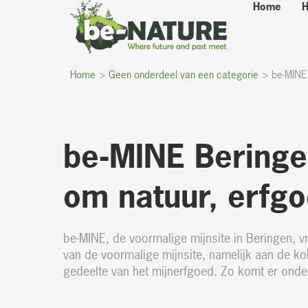
Home
H
Ga
de
naar
inhoud
de
inhoud
Home
Geen onderdeel van een categorie
be-MINE
be-MINE Beringe
om natuur, erfg
be-MINE, de voormalige mijnsite in Beringen, 
van de voormalige mijnsite, namelijk aan de ko
gedeelte van het mijnerfgoed. Zo komt er onde