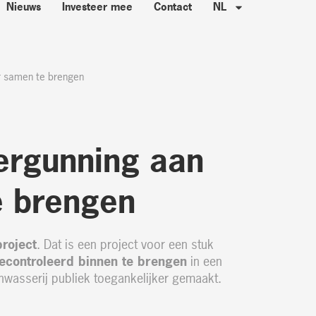
Nieuws
Investeer mee
Contact
NL
r samen te brengen
ergunning aan
e brengen
roject
. Dat is een project voor een stuk
econtroleerd binnen te brengen
in een
nwasserij publiek toegankelijker gemaakt.