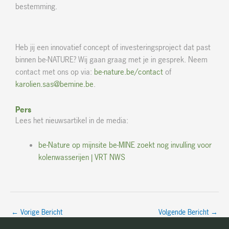
bestemming.
Heb jij een innovatief concept of investeringsproject dat past
binnen be-NATURE? Wij gaan graag met je in gesprek. Neem
contact met ons op via:
be-nature.be/contact
of
karolien.sas@bemine.be
.
Pers
Lees het nieuwsartikel in de media:
be-Nature op mijnsite be-MINE zoekt nog invulling voor
kolenwasserijen | VRT NWS
←
Vorige Bericht
Volgende Bericht
→